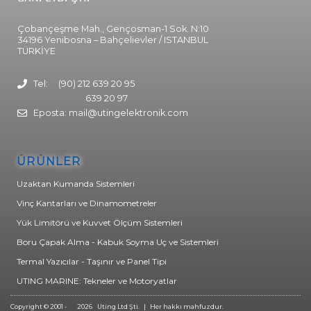
Çobançeşme Mah., Gençosman-1 Sok. N:10
34196 Yenibosna – Bahçelievler / ISTANBUL
TÜRKİYE
Tel: (90) 212 639 20 95
639 20 97
Eposta: mail@utingelektronik.com
ÜRÜNLER
Uzaktan Kumanda Sistemleri
Vinç Kantarları ve Dinamometreler
Yük Limitörü ve Kuvvet Ölçüm Sistemleri
Boru Çapak Alma - Kabuk Soyma Uç ve Sistemleri
Termal Yazıcılar - Taşınır ve Panel Tipi
UTING MARINE: Tekneler ve Motoryatlar
Copyright © 2001 -
2026
Uting Ltd Şti. | Her hakkı mahfuzdur.