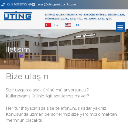
İçeriğe
0212 639 20 95, -97
mail@utingelektronik.com
atla
UTİNG ELEKTRONİK ve ENDÜSTRİYEL ÜRÜNLER,
MÜMESSİLLİK, DIŞ TİC. ve SAN. LTD. ŞTİ.
M
TR
EN
İletişim
Bize ulaşın
Size uygun olacak ürünü mü arıyorsunuz?
Kullandığınız ürünle ilgili sorularınız mı var?
Her tür ihtiyacınızda size telefonunuz kadar yakınız.
Konusunda uzman personelimiz size yardımcı olmaktan
memnun olacaktır.