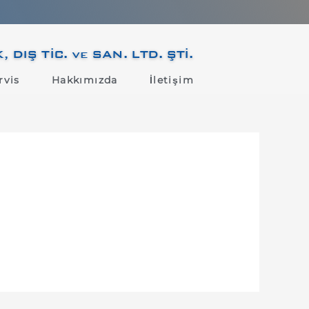
IŞ TİC. ve SAN. LTD. ŞTİ.
rvis
Hakkımızda
İletişim