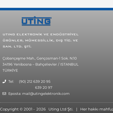
UTING
ELEKTRONİK VE ENDÜSTRİYEL
ÜRÜNLER, MÜMESSİLLİK, DIŞ TİC. VE
SAN. LTD. ŞTİ.
Çobançeşme Mah., Gençosman-1 Sok. N:10
34196 Yenibosna – Bahçelievler / ISTANBUL
TÜRKİYE
Tel: (90) 212 639 20 95
639 20 97
Eposta: mail@utingelektronik.com
Copyright © 2001 -
2026
Uting Ltd Şti. | Her hakkı mahfu