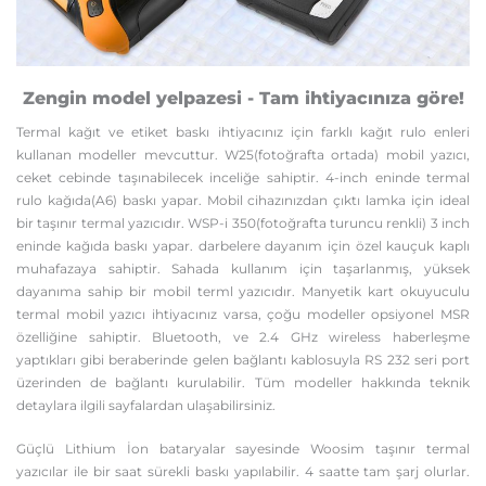
Zengin model yelpazesi - Tam ihtiyacınıza göre!
Termal kağıt ve etiket baskı ihtiyacınız için farklı kağıt rulo enleri
kullanan modeller mevcuttur. W25(fotoğrafta ortada) mobil yazıcı,
ceket cebinde taşınabilecek inceliğe sahiptir. 4-inch eninde termal
rulo kağıda(A6) baskı yapar. Mobil cihazınızdan çıktı lamka için ideal
bir taşınır termal yazıcıdır. WSP-i 350(fotoğrafta turuncu renkli) 3 inch
eninde kağıda baskı yapar. darbelere dayanım için özel kauçuk kaplı
muhafazaya sahiptir. Sahada kullanım için taşarlanmış, yüksek
dayanıma sahip bir mobil terml yazıcıdır. Manyetik kart okuyuculu
termal mobil yazıcı ihtiyacınız varsa, çoğu modeller opsiyonel MSR
özelliğine sahiptir. Bluetooth, ve 2.4 GHz wireless haberleşme
yaptıkları gibi beraberinde gelen bağlantı kablosuyla RS 232 seri port
üzerinden de bağlantı kurulabilir. Tüm modeller hakkında teknik
detaylara ilgili sayfalardan ulaşabilirsiniz.
Güçlü Lithium İon bataryalar sayesinde Woosim taşınır termal
yazıcılar ile bir saat sürekli baskı yapılabilir. 4 saatte tam şarj olurlar.