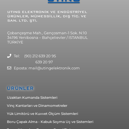
UTING
ELEKTRONİK VE ENDÜSTRİYEL
ÜRÜNLER, MÜMESSİLLİK, DIŞ TİC. VE
SAN. LTD. ŞTİ.
Çobançeşme Mah., Gençosman-1 Sok. N:10
34196 Yenibosna – Bahçelievler / ISTANBUL
TÜRKİYE
Tel: (90) 212 639 20 95
639 20 97
Eposta: mail@utingelektronik.com
ÜRÜNLER
Uzaktan Kumanda Sistemleri
Vinç Kantarları ve Dinamometreler
Yük Limitörü ve Kuvvet Ölçüm Sistemleri
Boru Çapak Alma - Kabuk Soyma Uç ve Sistemleri