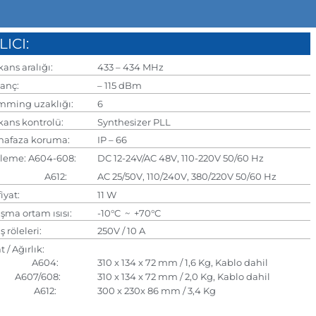
LICI:
ans aralığı:
433 – 434 MHz
anç:
– 115 dBm
ming uzaklığı:
6
ans kontrolü:
Synthesizer PLL
afaza koruma:
IP – 66
leme: A604-608:
DC 12-24V/AC 48V, 110-220V 50/60 Hz
612:
AC 25/50V, 110/240V, 380/220V 50/60 Hz
iyat:
11 W
şma ortam ısısı:
-10°C ~ +70°C
ş röleleri:
250V / 10 A
 / Ağırlık:
604:
310 x 134 x 72 mm / 1,6 Kg, Kablo dahil
07/608:
310 x 134 x 72 mm / 2,0 Kg, Kablo dahil
612:
300 x 230x 86 mm / 3,4 Kg