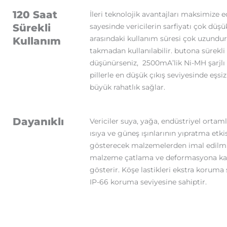
120 Saat
İleri teknolojik avantajları maksimize 
Sürekli
sayesinde vericilerin sarfiyatı çok düşük
arasındaki kullanım süresi çok uzundur
Kullanım
takmadan kullanılabilir. butona sürekli 
düşünürseniz, 2500mA’lik Ni-MH şarjlı
pillerle en düşük çıkış seviyesinde eşsi
büyük rahatlık sağlar.
Dayanıklı
Vericiler suya, yağa, endüstriyel ortamla
ısıya ve güneş ışınlarının yıpratma etk
gösterecek malzemelerden imal edilmi
malzeme çatlama ve deformasyona ka
gösterir. Köşe lastikleri ekstra koruma s
IP-66 koruma seviyesine sahiptir.