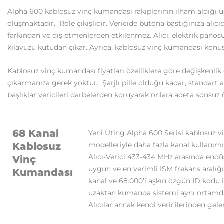
Alpha 600 kablosuz vinç kumandası rakiplerinin ilham aldığı üstü
oluşmaktadır. Röle çıkışlıdır. Vericide butona bastığınıza alıcı
farkından ve dış etmenlerden etkilenmez. Alıcı, elektrik panos
kılavuzu kutudan çıkar. Ayrıca, kablosuz vinç kumandası konusuy
Kablosuz vinç kumandası fiyatları özelliklere göre değişkenlik gö
çıkarmanıza gerek yoktur. Şarjlı pille olduğu kadar, standart alk
başlıklar vericileri darbelerden koruyarak onlara adeta sonsuz
68 Kanal
Yeni Uting Alpha 600 Serisi kablosuz 
Kablosuz
modelleriyle daha fazla kanal kullanım
Alıcı-Verici 433-434 MHz arasında endü
Vinç
uygun ve en verimli ISM frekans aralığın
Kumandası
kanal ve 68.000’i aşkın özgün ID kodu i
uzaktan kumanda sistemi aynı ortamda r
Alıcılar ancak kendi vericilerinden gele