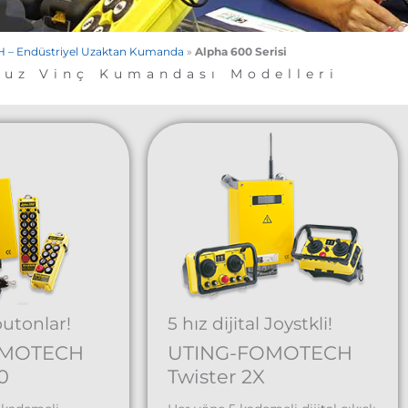
– Endüstriyel Uzaktan Kumanda
»
Alpha 600 Serisi
suz Vinç Kumandası Modelleri
 butonlar!
5 hız dijital Joystkli!
OMOTECH
UTING-FOMOTECH
0
Twister 2X