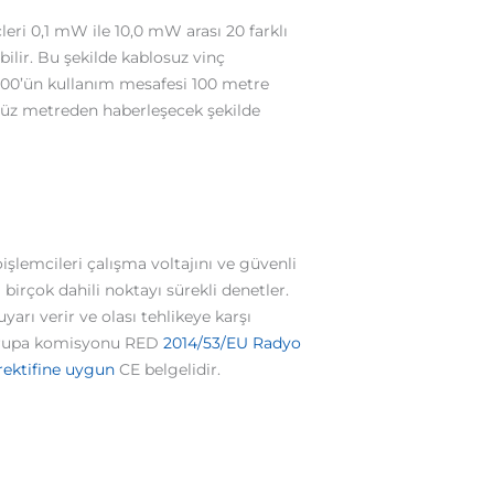
çleri 0,1 mW ile 10,0 mW arası 20 farklı
ilir. Bu şekilde kablosuz vinç
00’ün kullanım mesafesi 100 metre
 yüz metreden haberleşecek şekilde
işlemcileri çalışma voltajını ve güvenli
 birçok dahili noktayı sürekli denetler.
yarı verir ve olası tehlikeye karşı
Avrupa komisyonu RED
2014/53/EU Radyo
irektifine uygun
CE belgelidir.