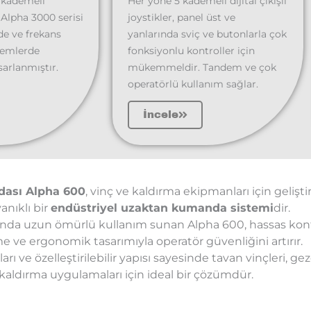
 kademeli
Her yöne 5 kademeli dijital çıkışlı
 Alpha 3000 serisi
joystikler, panel üst ve
rde ve frekans
yanlarında sviç ve butonlarla çok
temlerde
fonksiyonlu kontroller için
sarlanmıştır.
mükemmeldir. Tandem ve çok
operatörlü kullanım sağlar.
İncele
dası Alpha 600
, vinç ve kaldırma ekipmanları için geliştir
anıklı bir
endüstriyel uzaktan kumanda sistemi
dir.
rında uzun ömürlü kullanım sunan Alpha 600, hassas kont
 ve ergonomik tasarımıyla operatör güvenliğini artırır.
ı ve özelleştirilebilir yapısı sayesinde tavan vinçleri, gez
 kaldırma uygulamaları için ideal bir çözümdür.