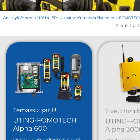
Anasayfa/Home
»
ÜRÜNLER
»
Uzaktan Kumanda Sistemleri
»
FOMOTECH 
Kablo
Temassız şarjlı!
2 ve 3 hızlı
UTING-FOMOTECH
UTING-F
Alpha 600
Alpha 300
Dünyanın ve Türkiye’nin en çok