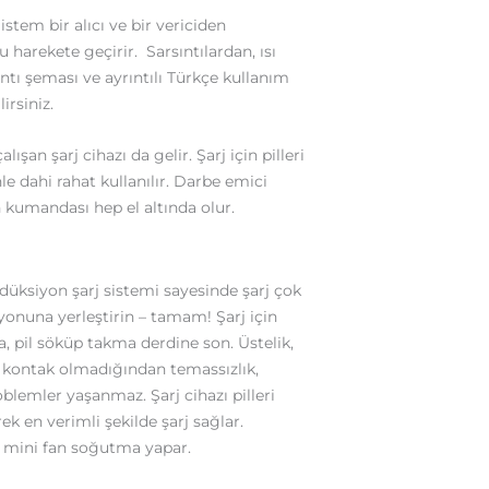
istem bir alıcı ve bir vericiden
 harekete geçirir. Sarsıntılardan, ısı
ntı şeması ve ayrıntılı Türkçe kullanım
irsiniz.
şan şarj cihazı da gelir. Şarj için pilleri
le dahi rahat kullanılır. Darbe emici
 kumandası hep el altında olur.
düksiyon şarj sistemi sayesinde şarj çok
syonuna yerleştirin – tamam! Şarj için
, pil söküp takma derdine son. Üstelik,
r kontak olmadığından temassızlık,
blemler yaşanmaz. Şarj cihazı pilleri
ek en verimli şekilde şarj sağlar.
i mini fan soğutma yapar.