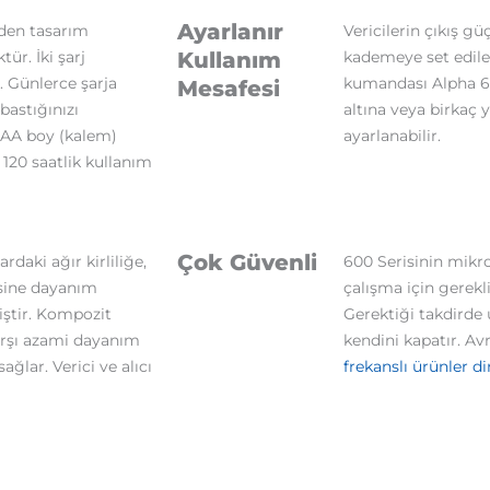
Ayarlanır
eden tasarım
Vericilerin çıkış gü
tür. İki şarj
Kullanım
kademeye set edileb
. Günlerce şarja
kumandası Alpha 6
Mesafesi
bastığınızı
altına veya birkaç
 AA boy (kalem)
ayarlanabilir.
z 120 saatlik kullanım
Çok Güvenli
rdaki ağır kirliliğe,
600 Serisinin mikro
isine dayanım
çalışma için gerekli
ştir. Kompozit
Gerektiği takdirde u
rşı azami dayanım
kendini kapatır. 
ağlar. Verici ve alıcı
frekanslı ürünler d