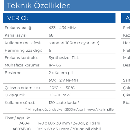
Teknik Özellikler:
VERİCİ:
A
Frekans aralığı:
433 – 434 MHz
Frek
Kanal sayısı:
68
Kaz
Kullanım mesafesi:
standart 100m (± ayarlanır)
Ham
Hamming uzaklığı:
6
Frek
Frekans kontrolü:
Synthesizer PLL
Muh
Muhafaza koruma:
IP – 66
Bes
Besleme:
2 x Kalem pil
A
(AA) 1,2 V Ni-MH
Sarf
Çalışma ortam ısısı:
-10°C ~ +50°C
Çalı
Çıkış gücü:
0,1 – 10 mW
Çıkı
Kullanım süresi:
120 saate kadar*
Ebat
A
* Min çıkış gücündeyken 2500mA şarjlı veya Alkalin pille
A6
Ebat / Ağırlık:
A
A604:
140 x 68 x 30 mm / 240gr, pil dahil
A607/608:
189 x 68 x 30 mm / 300gr, pil dahil