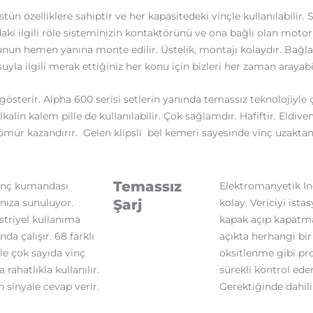
n özelliklere sahiptir ve her kapasitedeki vinçle kullanılabilir. S
daki ilgili röle sisteminizin kontaktörünü ve ona bağlı olan motoru
unun hemen yanına monte edilir. Üstelik, montajı kolaydır. Bağla
la ilgili merak ettiğiniz her konu için bizleri her zaman arayabil
sterir. Alpha 600 serisi setlerin yanında temassız teknolojiyle çalı
alin kalem pille de kullanılabilir. Çok sağlamdır. Hafiftir. Eldiven
 ömür kazandırır. Gelen klipsli bel kemeri sayesinde vinç uzaktan
Temassız
vinç kumandası
Elektromanyetik In
ınıza sunuluyor.
Şarj
kolay. Vericiyi ista
striyel kullanıma
kapak açıp kapatma
da çalışır. 68 farklı
açıkta herhangi bi
le çok sayıda vinç
oksitlenme gibi pro
ahatlıkla kullanılır.
sürekli kontrol eder
n sinyale cevap verir.
Gerektiğinde dahil