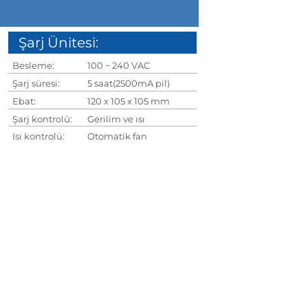
Şarj Ünitesi:
Besleme:
100 ~ 240 VAC
Şarj süresi:
5 saat(2500mA pil)
Ebat:
120 x 105 x 105 mm
Şarj kontrolü:
Gerilim ve ısı
Isı kontrolü:
Otomatik fan