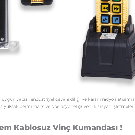
uygun yapısı, endüstriyel dayanıklılığı ve kararlı radyo iletişimi i
yüksek performans ve operasyonel güvenlik arayan işletmeler iç
em Kablosuz Vinç Kumandası !