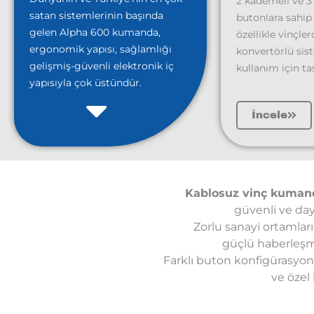
2 kademeli ve 3
satan sistemlerinin başında
butonlara sahip
gelen Alpha 600 kumanda,
özellikle vinçle
ergonomik yapısı, sağlamlığı
konvertörlü sis
gelişmiş-güvenli elektronik iç
kullanım için ta
yapısıyla çok üstündür.
İncele
Kablosuz vinç kuman
güvenli ve day
Zorlu sanayi ortamla
güçlü haberleşme
Farklı buton konfigürasyonlar
ve özel