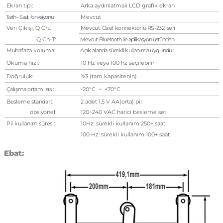
Ekran tipi:
Arka aydınlatmalı LCD grafik ekran
Tarih – Saat fonksiyonu:
Mevcut
Veri Çıkışı, Q Ch.:
Mevcut. Özel konnektörlü RS-232, seri
Q Ch-T:
Mevcut. Bluetooth ile aplikasyon üstünden
Muhafaza koruma:
Açık alanda sürekli kullanıma uygundur
Okuma hızı:
10 Hz veya 100 hz seçilebilir
Doğruluk:
%3 (tam kapasitenin)
Çalışma ortam ısısı:
-20°C ~ +70°C
Besleme standart:
2 adet 1,5 V AA(orta) pil
opsiyonel:
120~240 VAC harici besleme seti
Pil kullanım süresi:
10Hz: sürekli kullanım 250+ saat
100 Hz: sürekli kullanım 100+ saat
Ebat: