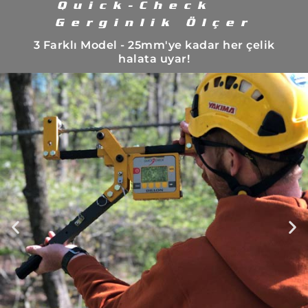
Quick-Check
Gerginlik Ölçer
3 Farklı Model - 25mm'ye kadar her çelik
halata uyar!