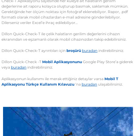
Check-T Aplikasyonu sayesinde her kuleye ait halatların gerilim
değerlerine ait raporu kolayca oluşturup basmak, saklamak mümkün.
Gerektiğinde her ölçüm noktası için fotoğraf eklenebiliyor. Rapor, .pdf
formatlı olarak mobil cihazlardan e-mail adresine gönderilebiliyor.
Dilerseniz veriler Excel’e ihraç edilebiliyor…
Dillon Quick-Check-T ile çelik halatların gerilim değerlerini cihazın
ekranından ve eşzamanlı olarak mobil cihazınızdan takip edebilirsiniz.
Dillon Quick-Check-T ayrıntıları için
broşürü
buradan
indirebilirsiniz.
Dillon Quick-Check -T
Mobil Aplikasyonunu
Google Play Store’a giderek
veya
buradan
indirebilirsiniz.
Aplikasyonun kullanımı ile merak ettiğiniz detaylar varsa
Mobil T
Aplikasyonu Türkçe Kullanım Kılavuzu
‘na
buradan
ulaşabilirsiniz.