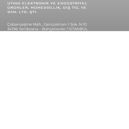
UTING
ELEKTRONİK VE ENDÜSTRİYEL
ÜRÜNLER, MÜMESSİLLİK, DIŞ TİC. VE
SAN. LTD. ŞTİ.
Çobançeşme Mah., Gençosman-1 Sok. N:10
34196 Yenibosna – Bahçelievler / ISTANBUL
TÜRKİYE
Tel: (90) 212 639 20 95
639 20 97
Eposta: mail@utingelektronik.com
ÜRÜNLER
Uzaktan Kumanda Sistemleri
Vinç Kantarları ve Dinamometreler
Yük Limitörü ve Kuvvet Ölçüm Sistemleri
Boru Çapak Alma - Kabuk Soyma Uç ve Sistemleri
Termal Yazıcılar - Taşınır ve Panel Tipi
UTING MARINE: Tekneler ve Motoryatlar