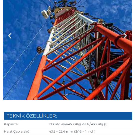
TEKNİK ÖZELLİKLER:
Kapasite:
1000 Kg veya 4500 Kg(RED) / 4500 Kg (T)
Halat Çap aralığı
4,75 – 25,4 mm (3/16 – 1 inch)