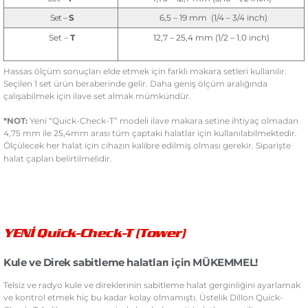
Set –
S
6,5 – 19 mm (1/4 – 3/4 inch)
Set –
T
12,7 – 25,4 mm (1/2 – 1.0 inch)
Hassas ölçüm sonuçları elde etmek için farklı makara setleri kullanılır.
Seçilen 1 set ürün beraberinde gelir. Daha geniş ölçüm aralığında
çalışabilmek için ilave set almak mümkündür.
*NOT:
Yeni “Quick-Check-T” modeli ilave makara setine ihtiyaç olmadan
4,75 mm ile 25,4mm arası tüm çaptaki halatlar için kullanılabilmektedir.
Ölçülecek her halat için cihazın kalibre edilmiş olması gerekir. Siparişte
halat çapları belirtilmelidir.
YENİ Quick-Check-T (Tower)
Kule ve Direk sabitleme halatları için MÜKEMMEL!
Telsiz ve radyo kule ve direklerinin sabitleme halat gerginliğini ayarlamak
ve kontrol etmek hiç bu kadar kolay olmamıştı. Üstelik Dillon Quick-