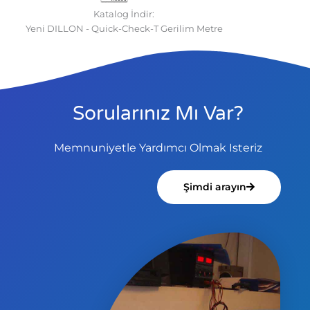
Katalog İndir:
Yeni DILLON - Quick-Check-T Gerilim Metre
Sorularınız Mı Var?
Memnuniyetle Yardımcı Olmak Isteriz
Şimdi arayın