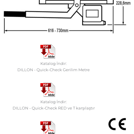
Katalog İndir:
DILLON - Quick-Check Gerilim Metre
Katalog İndir:
DILLON - Quick-Check RED ve T karşılaştır