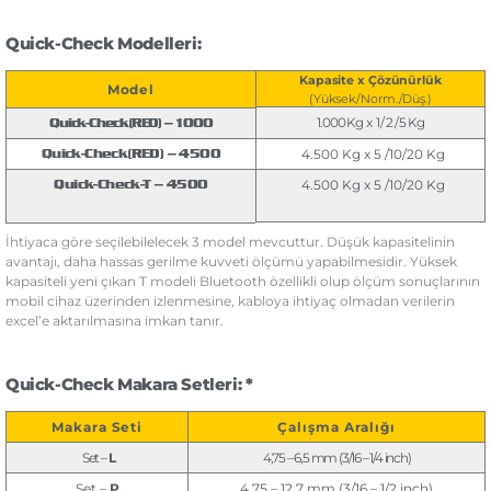
Quick-Check Modelleri:
Kapasite x Çözünürlük
Model
(Yüksek/Norm./Düş.)
1.000 Kg x 1 / 2 / 5 Kg
Quick-Check(RED) – 1000
4.500 Kg x 5 /10/20 Kg
Quick-Check
(RED)
– 4500
4.500 Kg x 5 /10/20 Kg
Quick-Check-T – 4500
İhtiyaca göre seçilebilelecek 3 model mevcuttur. Düşük kapasitelinin
avantajı, daha hassas gerilme kuvveti ölçümü yapabilmesidir. Yüksek
kapasiteli yeni çıkan T modeli Bluetooth özellikli olup ölçüm sonuçlarının
mobil cihaz üzerinden izlenmesine, kabloya ihtiyaç olmadan verilerin
excel’e aktarılmasına imkan tanır.
Quick-Check Makara Setleri: *
Makara Seti
Çalışma Aralığı
Set –
L
4,75 – 6,5 mm (3/16 – 1/4 inch)
Set –
P
4,75 – 12,7 mm (3/16 – 1/2 inch)