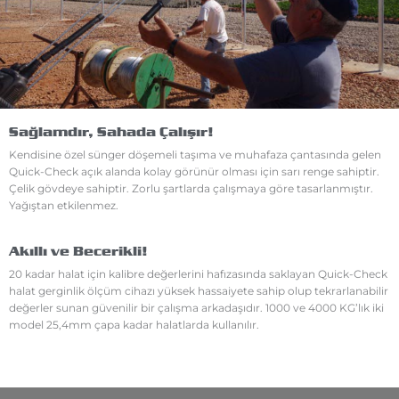
Sağlamdır, Sahada Çalışır!
Kendisine özel sünger döşemeli taşıma ve muhafaza çantasında gelen
Quick-Check açık alanda kolay görünür olması için sarı renge sahiptir.
Çelik gövdeye sahiptir. Zorlu şartlarda çalışmaya göre tasarlanmıştır.
Yağıştan etkilenmez.
Akıllı ve Becerikli!
20 kadar halat için kalibre değerlerini hafızasında saklayan Quick-Check
halat gerginlik ölçüm cihazı yüksek hassaiyete sahip olup tekrarlanabilir
değerler sunan güvenilir bir çalışma arkadaşıdır. 1000 ve 4000 KG’lık iki
model 25,4mm çapa kadar halatlarda kullanılır.