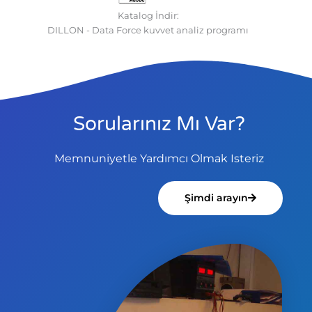
Katalog İndir:
DILLON - Data Force kuvvet analiz programı
Sorularınız Mı Var?
Memnuniyetle Yardımcı Olmak Isteriz
Şimdi arayın