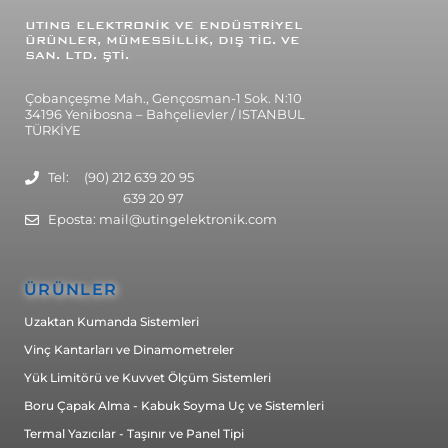
UTING
ELEKTRONİK VE ENDÜSTRİYEL
ÜRÜNLER, MÜMESSİLLİK, DIŞ TİC. VE
SAN. LTD. ŞTİ.
Çobançeşme Mah., Gençosman-1 Sok. N:10
34196 Yenibosna – Bahçelievler / ISTANBUL
TÜRKİYE
Tel: (90) 212 639 20 95
639 20 97
Eposta: mail@utingelektronik.com
ÜRÜNLER
Uzaktan Kumanda Sistemleri
Vinç Kantarları ve Dinamometreler
Yük Limitörü ve Kuvvet Ölçüm Sistemleri
Boru Çapak Alma - Kabuk Soyma Uç ve Sistemleri
Termal Yazıcılar - Taşınır ve Panel Tipi