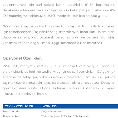
etkilenmemesi için şarj soketi lastik kapaklıdır. IP-54 korumalıdır.
Beraberinde kemere takarak taşımak için bel klipsi, şarj trafosu ve RS-
gelir.
232 haberleşme kablosuyla(USB’li modelde USB kablosuyla)
Günümüzde sayıları çok artmış olan türlü taşınabilir cihazlarla kullanım
için tasarlanmıştır. Taşınabilir satış sistemleriyle, kredi kartlı işlemlerde,
depo ve sahada, kart okutarak personel, ürün ve benzeri bilgi girişi
yapılmak istenen değişik mobil uygulamalarda kullanılmaktadır.
Opsiyonel Özellikler:
WSP-i250, manyetik kart okuyuculu ve smart kart okuyucu modüllü
olarak sipariş edilebilmektedir. Araç içinde şarj etmek için 12V çakmak
adaptörüne sahip şarj kablosu istenebilmektedir. Omuza asılı şekilde
taşımak üzere omuz askı kayışı da aksesuar olarak mevcuttur. Detayları
görmek üzere sayfa altında bulunan butonu kullanarak kullanım
kılavuzunu inceleyebilirsiniz.
TEKNİK ÖZELLİKLER:
WSP- i250
Baskı metodu:
Doğrudan termal
Karakter ebadı:
Türkçe, Ingilizce, A: 12 x 24, B: 9 x 24 nokta