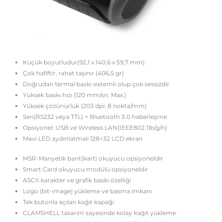
Küçük boyutludur(92,1 x 140,6 x 59,7 mm)
Çok hafiftir, rahat taşınır (406,5 gr)
Doğrudan termal baskı sistemli olup çok sessizdir
Yüksek baskı hızı (120 mm/sn. Max.)
Yüksek çözünürlük (203 dpi: 8 nokta/mm)
Seri(RS232 veya TTL) + Bluetooth 3.0 haberleşme
Opsiyonel: USB ve Wireless LAN(IEEE802.11b/g/n)
Mavi LED aydınlatmalı 128×32 LCD ekran
MSR-Manyetik bant(kart) okuyucu opsiyoneldir
Smart Card okuyucu modülü opsiyoneldir
ASCII karakter ve grafik baskı özelliği
Logo (bit-image) yükleme ve basma imkanı
Tek butonla açılan kağıt kapağı
CLAMSHELL tasarım sayesinde kolay kağıt yükleme