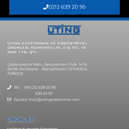
0212 639 20 95
UTING
ELEKTRONİK VE ENDÜSTRİYEL
ÜRÜNLER, MÜMESSİLLİK, DIŞ TİC. VE
SAN. LTD. ŞTİ.
Çobançeşme Mah., Gençosman-1 Sok. N:10
34196 Yenibosna – Bahçelievler / ISTANBUL
TÜRKİYE
Tel: (90) 212 639 20 95
639 20 97
Eposta: mail@utingelektronik.com
ÜRÜNLER
Uzaktan Kumanda Sistemleri