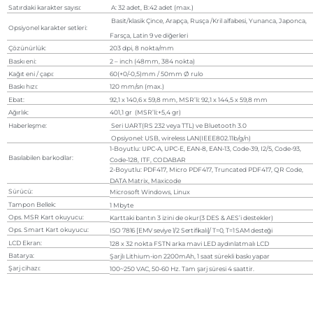
Satırdaki karakter sayısı:
A: 32 adet, B:42 adet (max.)
Basit/klasik Çince, Arapça, Rusça /Kril alfabesi, Yunanca, Japonca,
Opsiyonel karakter setleri:
Farsça, Latin 9 ve diğerleri
Çözünürlük:
203 dpi, 8 nokta/mm
Baskı eni:
2 – inch (48mm, 384 nokta)
Kağıt eni / çapı:
60(+0/-0,5)mm / 50mm Ø rulo
Baskı hızı:
120 mm/sn (max.)
Ebat:
92,1 x 140,6 x 59,8 mm, MSR’li: 92,1 x 144,5 x 59,8 mm
Ağırlık:
401,1 gr (MSR’li:+5,4 gr)
Haberleşme:
Seri UART(RS 232 veya TTL) ve Bluetooth 3.0
Opsiyonel: USB, wireless LAN(IEEE802.11b/g/n)
1-Boyutlu: UPC-A, UPC-E, EAN-8, EAN-13, Code-39, I2/5, Code-93,
Basılabilen barkodlar:
Code-128, ITF, CODABAR
2-Boyutlu: PDF417, Micro PDF417, Truncated PDF417, QR Code,
DATA Matrix, Maxicode
Sürücü:
Microsoft Windows, Linux
Tampon Bellek:
1 Mbyte
Ops. MSR Kart okuyucu:
Karttaki bantın 3 izini de okur(3 DES & AES’i destekler)
Ops. Smart Kart okuyucu:
ISO 7816 [EMV seviye 1/2 Sertifikalı]/ T=0, T=1 SAM desteği
LCD Ekran:
128 x 32 nokta FSTN arka mavi LED aydınlatmalı LCD
Batarya:
Şarjlı Lithium-ion 2200mAh, 1 saat sürekli baskı yapar
Şarj cihazı:
100~250 VAC, 50-60 Hz. Tam şarj süresi 4 saattir.