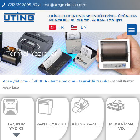
İçeriğe
0212 639 20 95, -97
mail@utingelektronik.com
atla
UTİNG ELEKTRONİK ve ENDÜSTRİYEL ÜRÜNLER,
MÜMESSİLLİK, DIŞ TİC. ve SAN. LTD. ŞTİ.
M
TR
EN
Termal Yazıcılar
Anasayfa/Home
»
ÜRÜNLER
»
Termal Yazıcılar
»
Taşınabilir Yazıcılar
»
Mobil Printer
WSP-i250
TAŞINIR
PANEL YAZICI
KİOSK YAZICI
MEKANİZMA
YAZICI
VD.