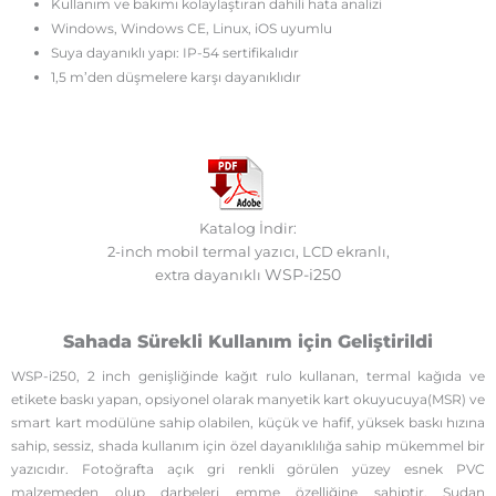
Kullanım ve bakımı kolaylaştıran dahili hata analizi
Windows, Windows CE, Linux, iOS uyumlu
Suya dayanıklı yapı: IP-54 sertifikalıdır
1,5 m’den düşmelere karşı dayanıklıdır
Katalog İndir:
2-inch mobil termal yazıcı, LCD ekranlı,
WSP-i250
extra dayanıklı
Sahada Sürekli Kullanım için Geliştirildi
WSP-i250, 2 inch genişliğinde kağıt rulo kullanan, termal kağıda ve
etikete baskı yapan, opsiyonel olarak manyetik kart okuyucuya(MSR) ve
smart kart modülüne sahip olabilen, küçük ve hafif, yüksek baskı hızına
sahip, sessiz, shada kullanım için özel dayanıklılığa sahip mükemmel bir
yazıcıdır. Fotoğrafta açık gri renkli görülen yüzey esnek PVC
malzemeden olup darbeleri emme özelliğine sahiptir. Sudan