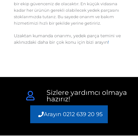
bir ekip güvenceniz de olacaktır. En küçük vidasına
kadar her ürünün gerekli olabilecek yedek parçasını
stoklarımızda tutarız. Bu sayede onarım ve bakım
hizmetimizi hızlı bir şekilde yerine getiririz.
Uzaktan kumanda onarımı, yedek parça temini ve
aklınızdaki daha bir çok konu için bizi arayın
!
Sizlere yardımcı olmaya
hazırız!
Arayın 0212 639 20 95