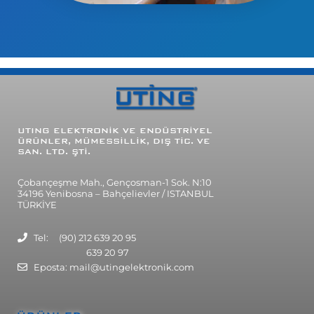
UTING
ELEKTRONİK VE ENDÜSTRİYEL
ÜRÜNLER, MÜMESSİLLİK, DIŞ TİC. VE
SAN. LTD. ŞTİ.
Çobançeşme Mah., Gençosman-1 Sok. N:10
34196 Yenibosna – Bahçelievler / ISTANBUL
TÜRKİYE
Tel: (90) 212 639 20 95
639 20 97
Eposta: mail@utingelektronik.com