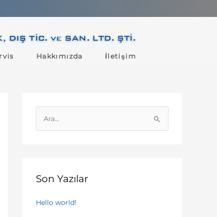
IŞ TİC. ve SAN. LTD. ŞTİ.
rvis
Hakkımızda
İletişim
S
e
a
r
c
Son Yazılar
h
f
Hello world!
o