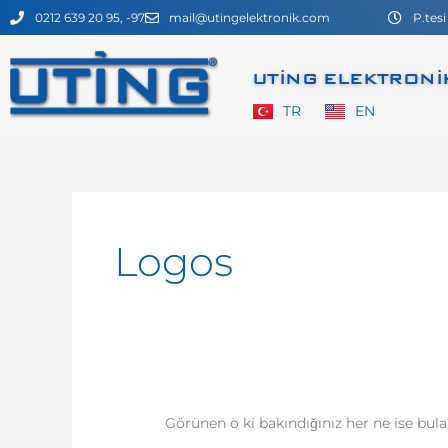
İçeriğe
0212 639 20 95, -97
mail@utingelektronik.com
P.tesi
atla
UTİNG ELEKTRONİK
TR
EN
Search
for:
Logos
Görünen o ki bakındığınız her ne ise bula