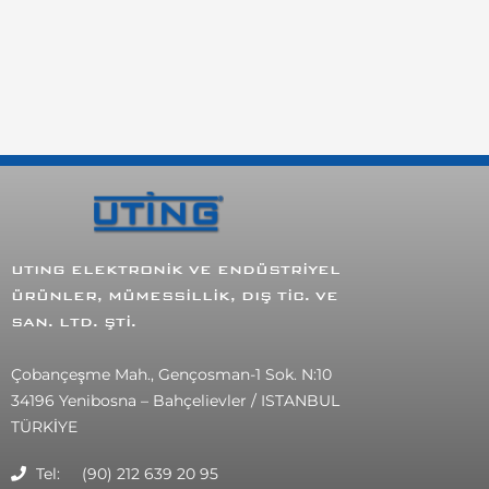
UTING
ELEKTRONİK VE ENDÜSTRİYEL
ÜRÜNLER, MÜMESSİLLİK, DIŞ TİC. VE
SAN. LTD. ŞTİ.
Çobançeşme Mah., Gençosman-1 Sok. N:10
34196 Yenibosna – Bahçelievler / ISTANBUL
TÜRKİYE
Tel: (90) 212 639 20 95