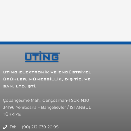
UTING
ELEKTRONİK VE ENDÜSTRİYEL
ÜRÜNLER, MÜMESSİLLİK, DIŞ TİC. VE
SAN. LTD. ŞTİ.
Çobançeşme Mah., Gençosman-1 Sok. N:10
34196 Yenibosna – Bahçelievler / ISTANBUL
TÜRKİYE
Tel: (90) 212 639 20 95