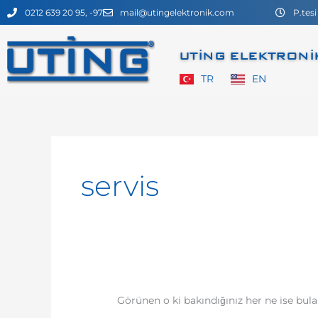
İçeriğe
0212 639 20 95, -97
mail@utingelektronik.com
P.tesi
atla
UTİNG ELEKTRONİK
TR
EN
Search
for:
servis
Görünen o ki bakındığınız her ne ise bula