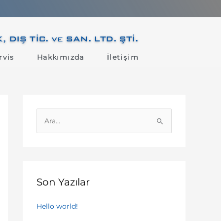
IŞ TİC. ve SAN. LTD. ŞTİ.
rvis
Hakkımızda
İletişim
S
e
a
r
c
Son Yazılar
h
f
Hello world!
o