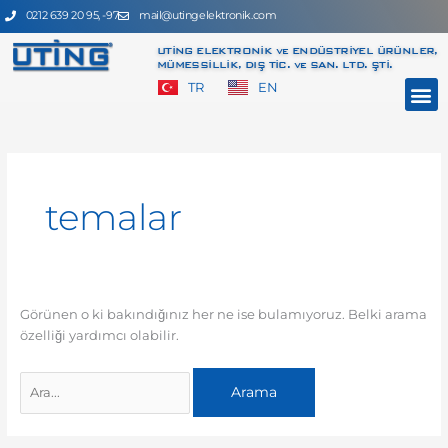
İçeriğe
0212 639 20 95, -97
mail@utingelektronik.com
atla
UTİNG ELEKTRONİK ve ENDÜSTRİYEL ÜRÜNLER,
MÜMESSİLLİK, DIŞ TİC. ve SAN. LTD. ŞTİ.
M
TR
EN
Search
for:
temalar
Görünen o ki bakındığınız her ne ise bulamıyoruz. Belki arama
özelliği yardımcı olabilir.