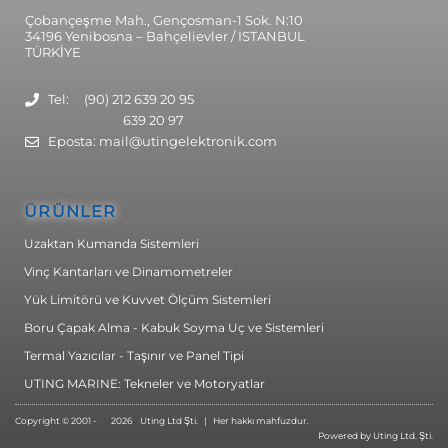
Çobançeşme Mah., Gençosman-1 Sok. N:10
34196 Yenibosna – Bahçelievler / ISTANBUL
TÜRKİYE
Tel: (90) 212 639 20 95
639 20 97
Eposta: mail@utingelektronik.com
ÜRÜNLER
Uzaktan Kumanda Sistemleri
Vinç Kantarları ve Dinamometreler
Yük Limitörü ve Kuvvet Ölçüm Sistemleri
Boru Çapak Alma - Kabuk Soyma Uç ve Sistemleri
Termal Yazıcılar - Taşınır ve Panel Tipi
UTING MARINE: Tekneler ve Motoryatlar
Copyright © 2001 -
2026
Uting Ltd Şti. | Her hakkı mahfuzdur.
Powered by Uting Ltd. Şti.