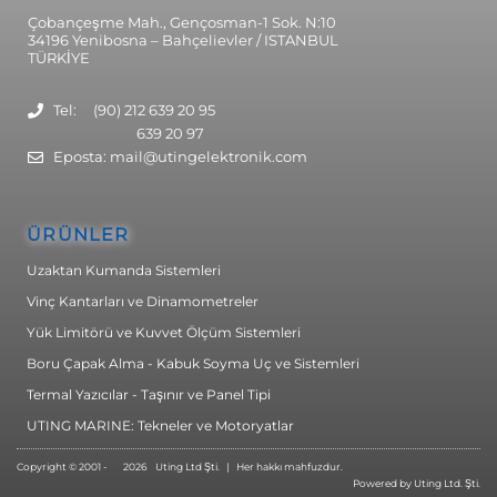
Çobançeşme Mah., Gençosman-1 Sok. N:10
34196 Yenibosna – Bahçelievler / ISTANBUL
TÜRKİYE
Tel: (90) 212 639 20 95
639 20 97
Eposta: mail@utingelektronik.com
ÜRÜNLER
Uzaktan Kumanda Sistemleri
Vinç Kantarları ve Dinamometreler
Yük Limitörü ve Kuvvet Ölçüm Sistemleri
Boru Çapak Alma - Kabuk Soyma Uç ve Sistemleri
Termal Yazıcılar - Taşınır ve Panel Tipi
UTING MARINE: Tekneler ve Motoryatlar
Copyright © 2001 -
2026
Uting Ltd Şti. | Her hakkı mahfuzdur.
Powered by Uting Ltd. Şti.