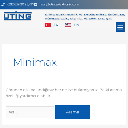
İçeriğe
0212 639 20 95, -97
mail@utingelektronik.com
atla
UTİNG ELEKTRONİK ve ENDÜSTRİYEL ÜRÜNLER,
MÜMESSİLLİK, DIŞ TİC. ve SAN. LTD. ŞTİ.
M
TR
EN
Search
for:
Minimax
Görünen o ki bakındığınız her ne ise bulamıyoruz. Belki arama
özelliği yardımcı olabilir.