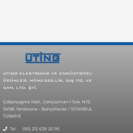
UTING
ELEKTRONİK VE ENDÜSTRİYEL
ÜRÜNLER, MÜMESSİLLİK, DIŞ TİC. VE
SAN. LTD. ŞTİ.
Çobançeşme Mah., Gençosman-1 Sok. N:10
34196 Yenibosna – Bahçelievler / ISTANBUL
TÜRKİYE
Tel: (90) 212 639 20 95