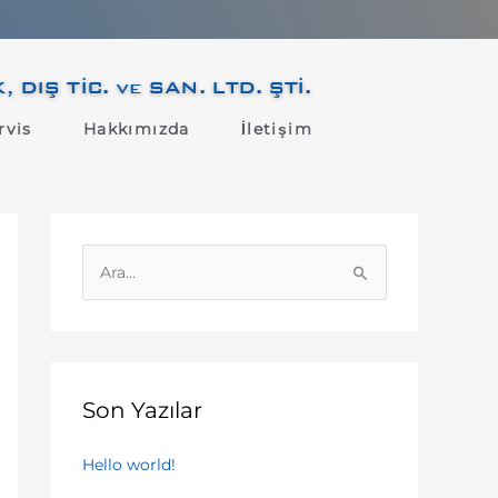
IŞ TİC. ve SAN. LTD. ŞTİ.
rvis
Hakkımızda
İletişim
S
e
a
r
c
Son Yazılar
h
f
Hello world!
o